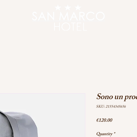
OOMS
SPECIAL OFFER
DAY USE
LOCA
Sono un pro
SKU: 21554345656
Price
€120.00
Quantity
*