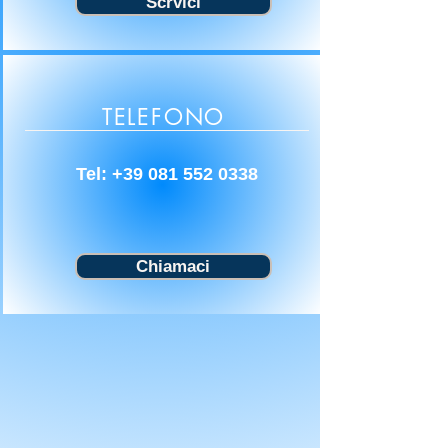
Scrvici
TELEFONO
Tel:
+39 081 552 0338
Chiamaci