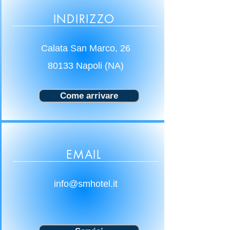
INDIRIZZO
Calata San Marco, 26
80133 Napoli (NA)
Come arrivare
EMAIL
info@smhotel.it