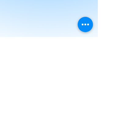
info@smhotel.it
TEL.
+39 081 552 0338
HOTEL SAN MARCO NAPOLI
- P.IVA